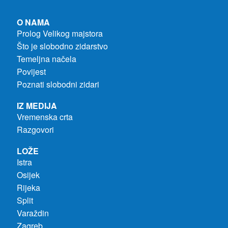
O NAMA
Prolog Velikog majstora
Što je slobodno zidarstvo
Temeljna načela
Povijest
Poznati slobodni zidari
IZ MEDIJA
Vremenska crta
Razgovori
LOŽE
Istra
Osijek
Rijeka
Split
Varaždin
Zagreb