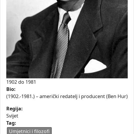
1902
do
1981
Bio:
(1902.-1981.) – američki redatelj i producent (Ben Hur)
Regija:
Svijet
Tag:
Umjetnici i filozofi