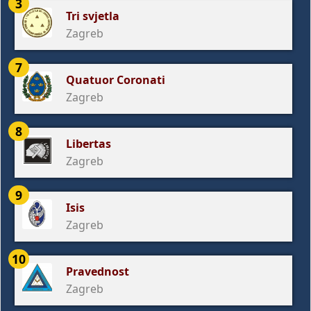
3
Tri svjetla
Zagreb
7
Quatuor Coronati
Zagreb
8
Libertas
Zagreb
9
Isis
Zagreb
10
Pravednost
Zagreb