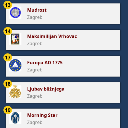
13
Mudrost
Zagreb
14
Maksimilijan Vrhovac
Zagreb
17
Europa AD 1775
Zagreb
18
Ljubav bližnjega
Zagreb
19
Morning Star
Zagreb