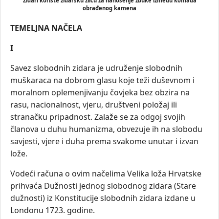
Zidari koriste zidarsku žlicu za nanošenje žbuke između komada
obrađenog kamena
TEMELJNA NAČELA
I
Savez slobodnih zidara je udruženje slobodnih
muškaraca na dobrom glasu koje teži duševnom i
moralnom oplemenjivanju čovjeka bez obzira na
rasu, nacionalnost, vjeru, društveni položaj ili
stranačku pripadnost. Zalaže se za odgoj svojih
članova u duhu humanizma, obvezuje ih na slobodu
savjesti, vjere i duha prema svakome unutar i izvan
lože.
Vodeći računa o ovim načelima Velika loža Hrvatske
prihvaća Dužnosti jednog slobodnog zidara (Stare
dužnosti) iz Konstitucije slobodnih zidara izdane u
Londonu 1723. godine.