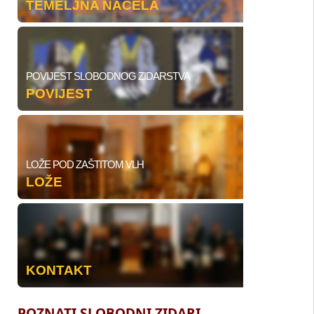
TEMELJNA NAČELA
POVIJEST SLOBODNOG ZIDARSTVA
POVIJEST
LOŽE POD ZAŠTITOM VLH
LOŽE
KONTAKT
POZNATI SLOBODNI ZIDARI