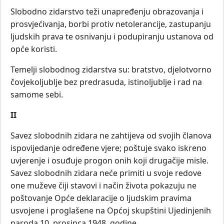
Slobodno zidarstvo teži unapređenju obrazovanja i
prosvjećivanja, borbi protiv netolerancije, zastupanju
ljudskih prava te osnivanju i podupiranju ustanova od
opće koristi.
Temelji slobodnog zidarstva su: bratstvo, djelotvorno
čovjekoljublje bez predrasuda, istinoljublje i rad na
samome sebi.
II
Savez slobodnih zidara ne zahtijeva od svojih članova
ispovijedanje određene vjere; poštuje svako iskreno
uvjerenje i osuđuje progon onih koji drugačije misle.
Savez slobodnih zidara neće primiti u svoje redove
one muževe čiji stavovi i način života pokazuju ne
poštovanje Opće deklaracije o ljudskim pravima
usvojene i proglašene na Općoj skupštini Ujedinjenih
naroda 10. prosinca 1948. godine.