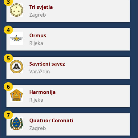
3
Tri svjetla
Zagreb
4
Ormus
Rijeka
5
Savršeni savez
Varaždin
6
Harmonija
Rijeka
7
Quatuor Coronati
Zagreb