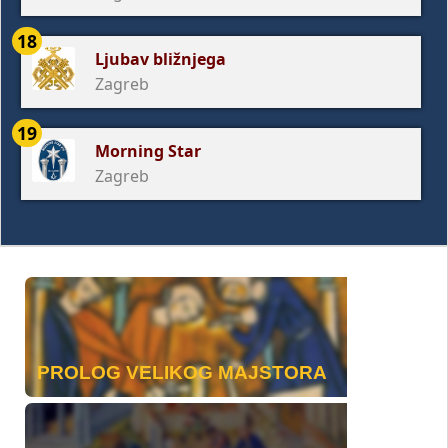
18
Ljubav bližnjega
Zagreb
19
Morning Star
Zagreb
PROLOG VELIKOG MAJSTORA