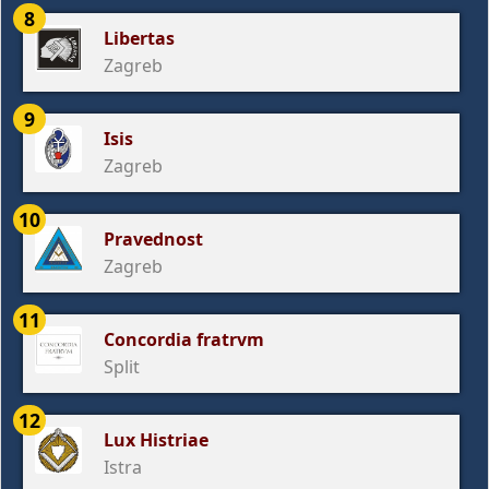
8
Libertas
Zagreb
9
Isis
Zagreb
10
Pravednost
Zagreb
11
Concordia fratrvm
Split
12
Lux Histriae
Istra