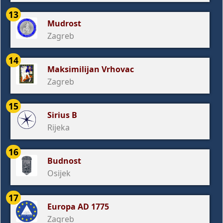
13
Mudrost
Zagreb
14
Maksimilijan Vrhovac
Zagreb
15
Sirius B
Rijeka
16
Budnost
Osijek
17
Europa AD 1775
Zagreb