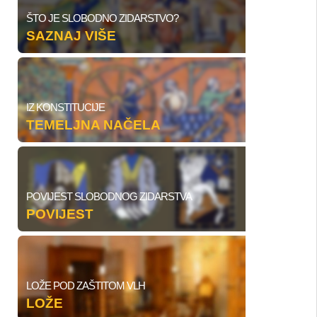
ŠTO JE SLOBODNO ZIDARSTVO?
SAZNAJ VIŠE
IZ KONSTITUCIJE
TEMELJNA NAČELA
POVIJEST SLOBODNOG ZIDARSTVA
POVIJEST
LOŽE POD ZAŠTITOM VLH
LOŽE