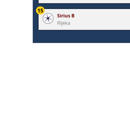
15
Sirius B
Rijeka