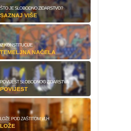
ŠTO JE SLOBODNO ZIDARSTVO?
SAZNAJ VIŠE
IZ KONSTITUCIJE
TEMELJNA NAČELA
POVIJEST SLOBODNOG ZIDARSTVA
POVIJEST
LOŽE POD ZAŠTITOM VLH
LOŽE