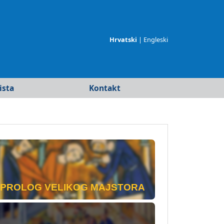
Hrvatski
|
Engleski
ista
Kontakt
merika
ja
PROLOG VELIKOG MAJSTORA