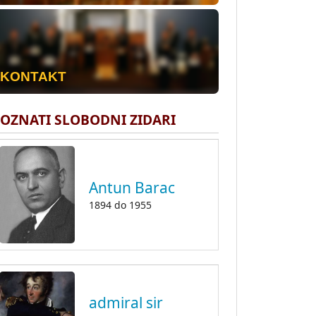
KONTAKT
OZNATI SLOBODNI ZIDARI
Antun Barac
1894
do
1955
admiral sir