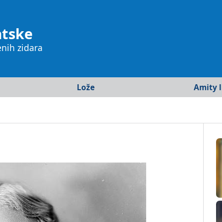
atske
enih zidara
Lože
Amity l
crta
Istra
Europa
Osijek
Kanada
Rijeka
SAD
Split
Južna A
Varaždin
Afrika
Zagreb
Azija
Australi