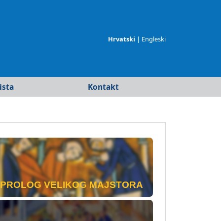
Hrvatski
|
Engleski
ista
Kontakt
merika
ja
PROLOG VELIKOG MAJSTORA