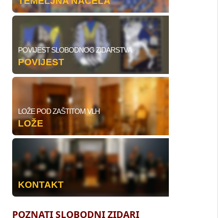
TEMELJNA NAČELA
POVIJEST SLOBODNOG ZIDARSTVA
POVIJEST
LOŽE POD ZAŠTITOM VLH
LOŽE
KONTAKT
POZNATI SLOBODNI ZIDARI