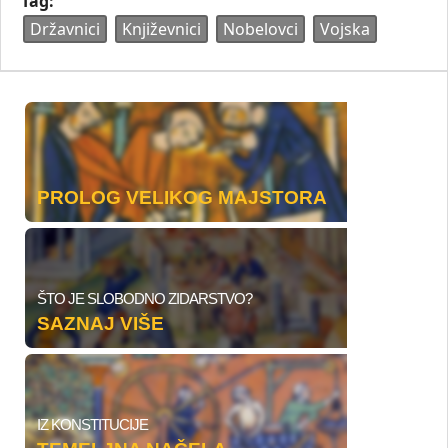
Tag:
Državnici
Književnici
Nobelovci
Vojska
PROLOG VELIKOG MAJSTORA
ŠTO JE SLOBODNO ZIDARSTVO?
SAZNAJ VIŠE
IZ KONSTITUCIJE