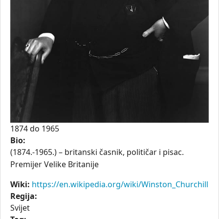
1874
do
1965
Bio:
(1874.-1965.) – britanski časnik, političar i pisac.
Premijer Velike Britanije
Wiki:
https://en.wikipedia.org/wiki/Winston_Churchill
Regija:
Svijet