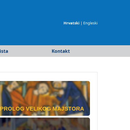
Hrvatski
|
Engleski
ista
Kontakt
merika
ja
PROLOG VELIKOG MAJSTORA