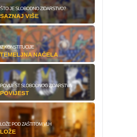
ŠTO JE SLOBODNO ZIDARSTVO?
SAZNAJ VIŠE
IZ KONSTITUCIJE
TEMELJNA NAČELA
POVIJEST SLOBODNOG ZIDARSTVA
POVIJEST
LOŽE POD ZAŠTITOM VLH
LOŽE