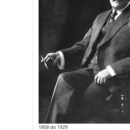
1858
do
1929