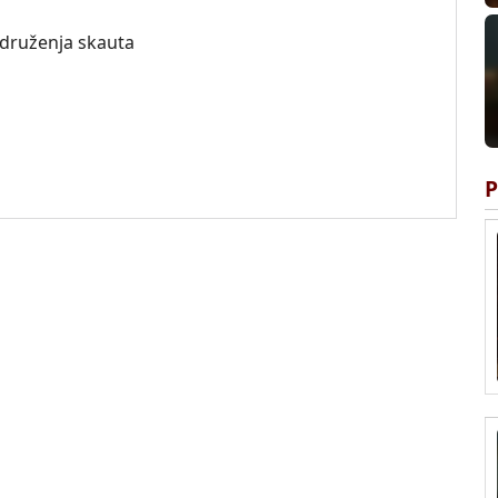
 udruženja skauta
P