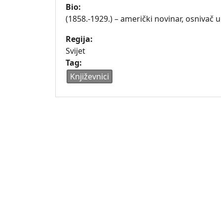
Bio:
(1858.-1929.) – američki novinar, osnivač
Regija:
Svijet
Tag:
Književnici