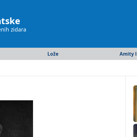
atske
enih zidara
Lože
Amity l
crta
Istra
Europa
Osijek
Kanada
Rijeka
SAD
Split
Južna A
Varaždin
Afrika
Zagreb
Azija
Australi