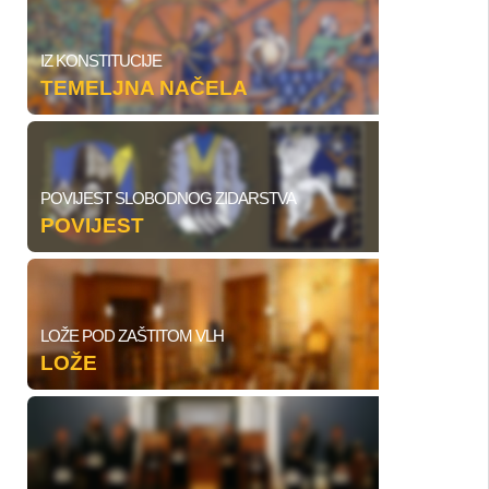
IZ KONSTITUCIJE
TEMELJNA NAČELA
POVIJEST SLOBODNOG ZIDARSTVA
POVIJEST
LOŽE POD ZAŠTITOM VLH
LOŽE