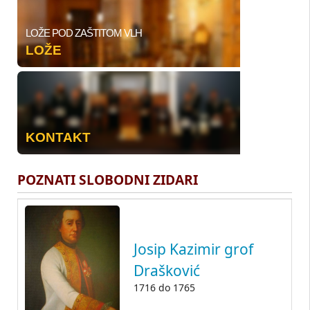
LOŽE POD ZAŠTITOM VLH
LOŽE
KONTAKT
POZNATI SLOBODNI ZIDARI
Josip Kazimir grof
Drašković
1716
do
1765