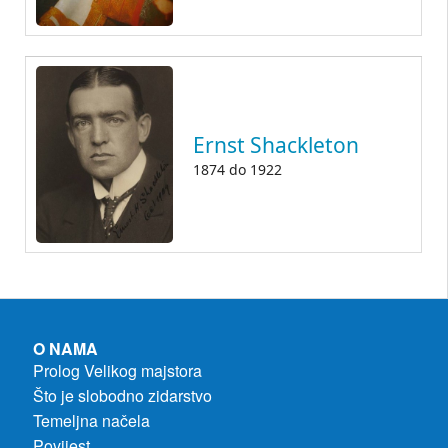
Ernst Shackleton
1874
do
1922
O NAMA
Prolog Velikog majstora
Što je slobodno zidarstvo
Temeljna načela
Povijest