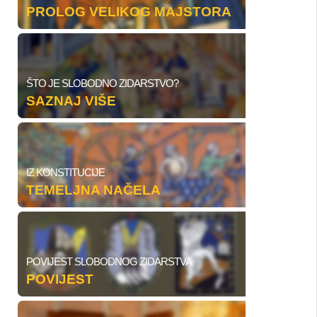
PROLOG VELIKOG MAJSTORA
ŠTO JE SLOBODNO ZIDARSTVO?
SAZNAJ VIŠE
IZ KONSTITUCIJE
TEMELJNA NAČELA
POVIJEST SLOBODNOG ZIDARSTVA
POVIJEST