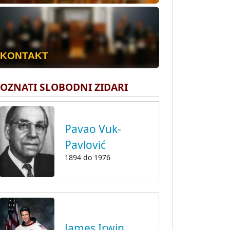
KONTAKT
OZNATI SLOBODNI ZIDARI
Pavao Vuk-
Pavlović
1894
do
1976
James Irwin