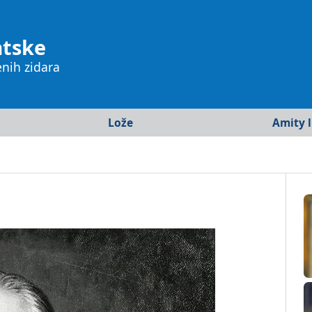
atske
enih zidara
Lože
Amity l
crta
Istra
Europa
Osijek
Kanada
Rijeka
SAD
Split
Južna A
Varaždin
Afrika
Zagreb
Azija
Australi