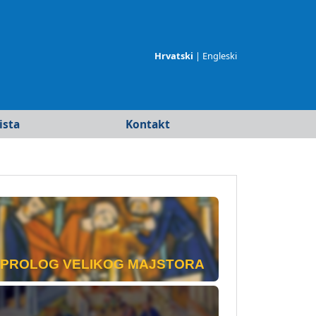
Hrvatski
|
Engleski
ista
Kontakt
merika
ja
PROLOG VELIKOG MAJSTORA