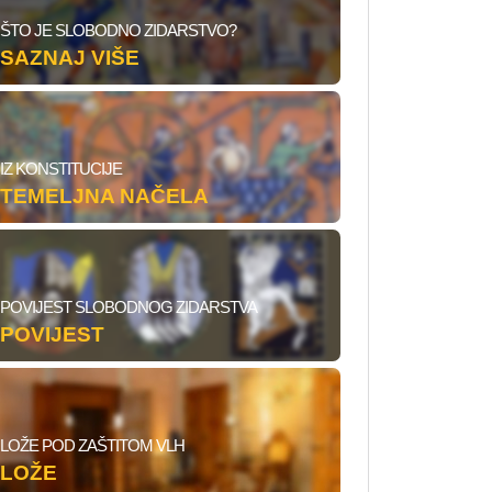
ŠTO JE SLOBODNO ZIDARSTVO?
SAZNAJ VIŠE
IZ KONSTITUCIJE
TEMELJNA NAČELA
POVIJEST SLOBODNOG ZIDARSTVA
POVIJEST
LOŽE POD ZAŠTITOM VLH
LOŽE