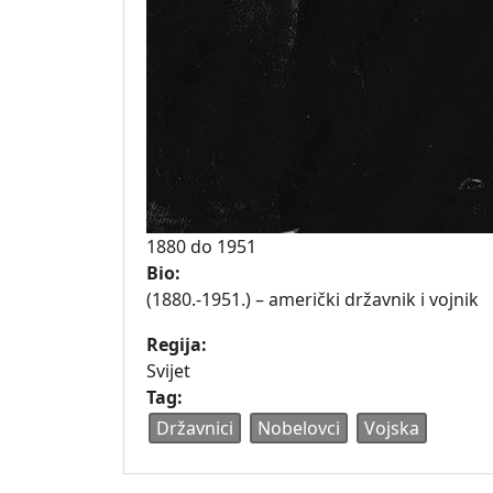
1880
do
1951
Bio:
(1880.-1951.) – američki državnik i vojnik
Regija:
Svijet
Tag:
Državnici
Nobelovci
Vojska