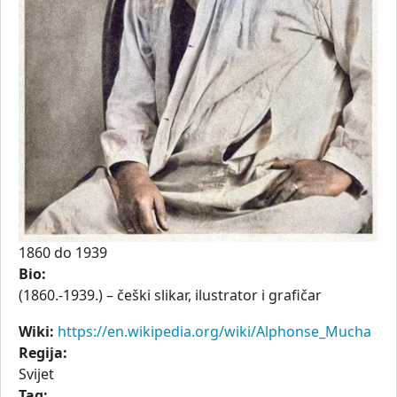
1860
do
1939
Bio:
(1860.-1939.) – češki slikar, ilustrator i grafičar
Wiki:
https://en.wikipedia.org/wiki/Alphonse_Mucha
Regija:
Svijet
Tag: