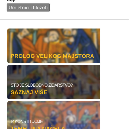
Umjetnici i filozofi
PROLOG VELIKOG MAJSTORA
ŠTO JE SLOBODNO ZIDARSTVO?
SAZNAJ VIŠE
IZ KONSTITUCIJE
TEMELJNA NAČELA